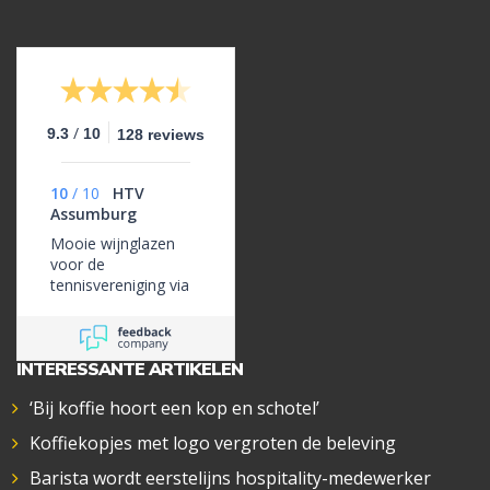
/
9.3
10
128 reviews
10
/
10
HTV
Assumburg
Mooie wijnglazen
voor de
tennisvereniging via
jullie besteld. Fijn
contact met
Monique!
INTERESSANTE ARTIKELEN
‘Bij koffie hoort een kop en schotel’
Koffiekopjes met logo vergroten de beleving
Barista wordt eerstelijns hospitality-medewerker