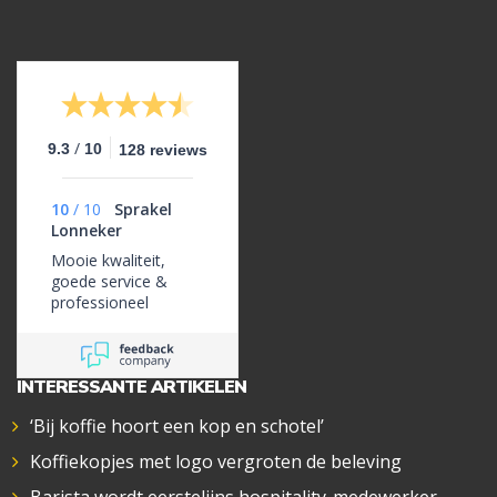
/
9.3
10
128 reviews
10
/
10
Sprakel
Lonneker
Mooie kwaliteit,
goede service &
professioneel
INTERESSANTE ARTIKELEN
‘Bij koffie hoort een kop en schotel’
Koffiekopjes met logo vergroten de beleving