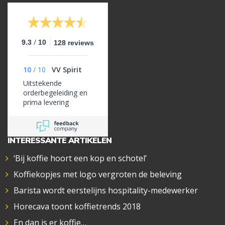
/
9.3
10
128 reviews
10
/
10
VV Spirit
Uitstekende
orderbegeleiding en
prima levering
INTERESSANTE ARTIKELEN
‘Bij koffie hoort een kop en schotel’
Koffiekopjes met logo vergroten de beleving
Barista wordt eerstelijns hospitality-medewerker
Horecava toont koffietrends 2018
En dan is er koffie…