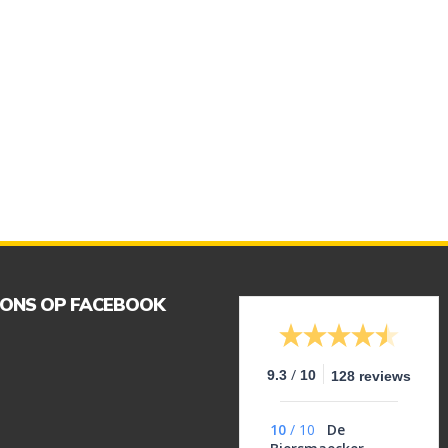
 ONS OP FACEBOOK
/
9.3
10
128 reviews
10
/
10
De