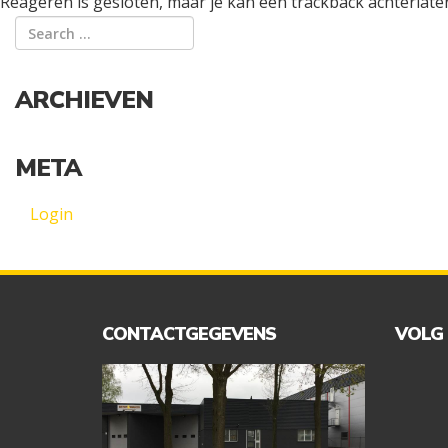
Reageren is gesloten, maar je kan een trackback achterlate
ARCHIEVEN
META
Login
CONTACTGEGEVENS
VOLG