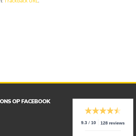
n:
Trackback URL
.
 ONS OP FACEBOOK
/
9.3
10
128 reviews