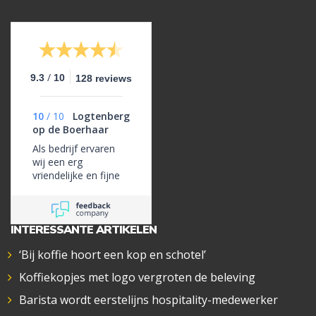
/
9.3
10
128 reviews
10
/
10
Logtenberg
op de Boerhaar
Als bedrijf ervaren
wij een erg
vriendelijke en fijne
samenwerking als
het gaat om
glaswerk.
INTERESSANTE ARTIKELEN
‘Bij koffie hoort een kop en schotel’
Koffiekopjes met logo vergroten de beleving
Barista wordt eerstelijns hospitality-medewerker