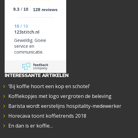
/
9.3
10
128 reviews
10
/
10
123stitch.nl
Geweldig. Goeie
service en
communicatie.
INTERESSANTE ARTIKELEN
‘Bij koffie hoort een kop en schotel’
Koffiekopjes met logo vergroten de beleving
Barista wordt eerstelijns hospitality-medewerker
Horecava toont koffietrends 2018
En dan is er koffie…