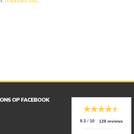
n:
Trackback URL
.
 ONS OP FACEBOOK
/
9.3
10
128 reviews