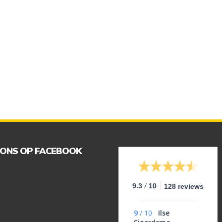
 ONS OP FACEBOOK
/
9.3
10
128 reviews
9
/
10
Ilse