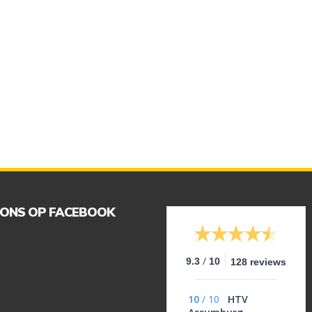
 ONS OP FACEBOOK
/
9.3
10
128 reviews
10
/
10
HTV