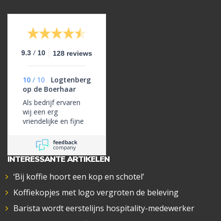
/
9.3
10
128 reviews
10
/
10
Logtenberg
op de Boerhaar
Als bedrijf ervaren
wij een erg
vriendelijke en fijne
samenwerking als
het gaat om
glaswerk.
INTERESSANTE ARTIKELEN
‘Bij koffie hoort een kop en schotel’
Koffiekopjes met logo vergroten de beleving
Barista wordt eerstelijns hospitality-medewerker