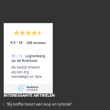
/
9.3
10
128 reviews
10
/
10
Logtenberg
op de Boerhaar
Als bedrijf ervaren
wij een erg
vriendelijke en fijne
samenwerking als
het gaat om
glaswerk.
INTERESSANTE ARTIKELEN
‘Bij koffie hoort een kop en schotel’