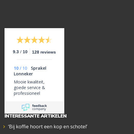
/
9.3
10
128 reviews
10
/
10
Sprakel
Lonneker
Mooie kwaliteit,
goede service &
professioneel
INTERESSANTE ARTIKELEN
‘Bij koffie hoort een kop en schotel’