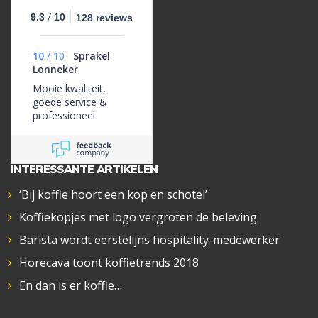
/
9.3
10
128 reviews
10
/
10
Sprakel
Lonneker
Mooie kwaliteit,
goede service &
professioneel
INTERESSANTE ARTIKELEN
‘Bij koffie hoort een kop en schotel’
Koffiekopjes met logo vergroten de beleving
Barista wordt eerstelijns hospitality-medewerker
Horecava toont koffietrends 2018
En dan is er koffie…