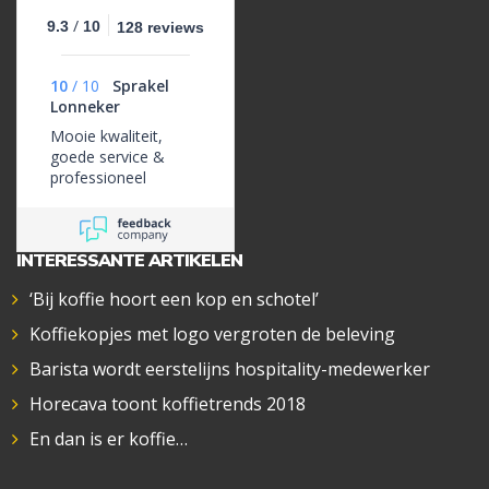
/
9.3
10
128 reviews
10
/
10
Sprakel
Lonneker
Mooie kwaliteit,
goede service &
professioneel
INTERESSANTE ARTIKELEN
‘Bij koffie hoort een kop en schotel’
Koffiekopjes met logo vergroten de beleving
Barista wordt eerstelijns hospitality-medewerker
Horecava toont koffietrends 2018
En dan is er koffie…