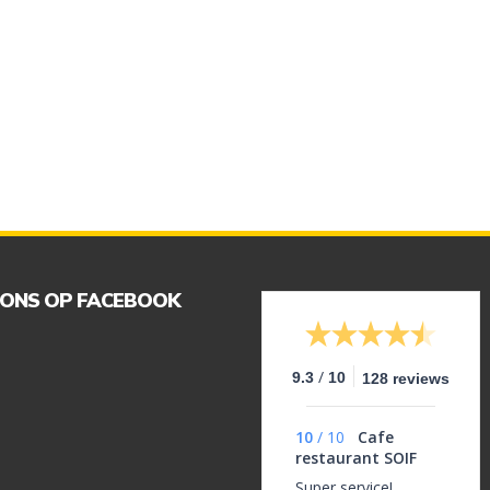
 ONS OP FACEBOOK
/
9.3
10
128 reviews
10
/
10
Cafe
restaurant SOIF
Super service!