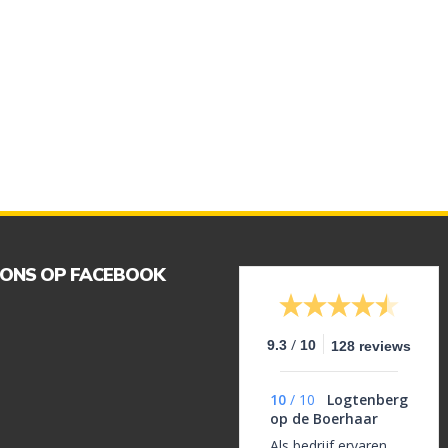
 ONS OP FACEBOOK
/
9.3
10
128 reviews
10
/
10
Logtenberg
op de Boerhaar
Als bedrijf ervaren