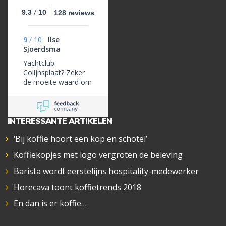
/
9.3
10
128 reviews
9
/
10
Ilse
Sjoerdsma
Yachtclub
Colijnsplaat? Zeker
de moeite waard om
aan te schuiven. De
bouillabaisse van
Kees verwerft
INTERESSANTE ARTIKELEN
"wereldfaam" en
alleen daarom is het
‘Bij koffie hoort een kop en schotel’
goed toeven hier.
Bediening van twee
Koffiekopjes met logo vergroten de beleving
nichtjes is uitstekend:
professioneel op een
Barista wordt eerstelijns hospitality-medewerker
hartelijke informele
Horecava toont koffietrends 2018
manier. De crew van
de Parmyra zal je
En dan is er koffie…
hier regelmatig
aantreffen.. Chapeau,
Kees!