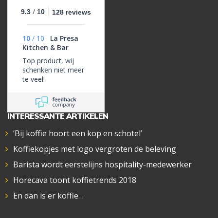
/
9.3
10
128 reviews
10
/
10
La Presa
Kitchen & Bar
Top product, wij
schenken niet meer
te veel!
INTERESSANTE ARTIKELEN
‘Bij koffie hoort een kop en schotel’
Koffiekopjes met logo vergroten de beleving
Barista wordt eerstelijns hospitality-medewerker
Horecava toont koffietrends 2018
En dan is er koffie…