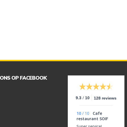
 ONS OP FACEBOOK
/
9.3
10
128 reviews
10
/
10
Cafe
restaurant SOIF
Super service!