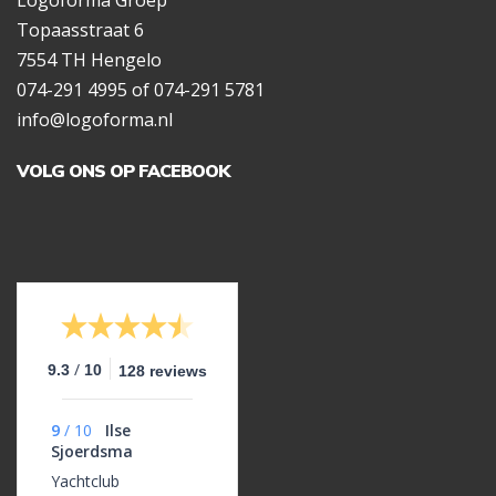
Logoforma Groep
Topaasstraat 6
7554 TH Hengelo
074-291 4995 of 074-291 5781
info@logoforma.nl
VOLG ONS OP FACEBOOK
/
9.3
10
128 reviews
9
/
10
Ilse
Sjoerdsma
Yachtclub